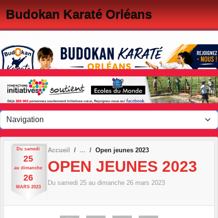
Panneau de gestion des cookies
Budokan Karaté Orléans
Du
samedi
Accueil
Open jeunes 2023
25
OPEN JEUNES 2023
au
dimanche
26
Du
samedi
25
au
dimanche
26
mars
2023
MARS
2023