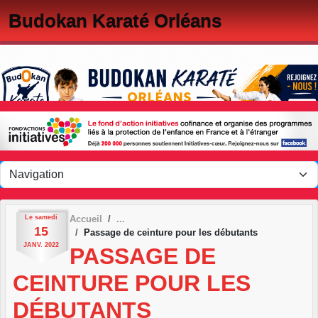
Panneau de gestion des cookies
Budokan Karaté Orléans
Le
samedi
Accueil
15
Passage de ceinture pour les débutants
JANV.
2022
PASSAGE DE
CEINTURE POUR LES
DÉBUTANTS