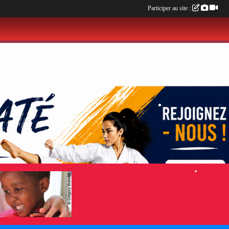
Participer au site :
•
•
•
•