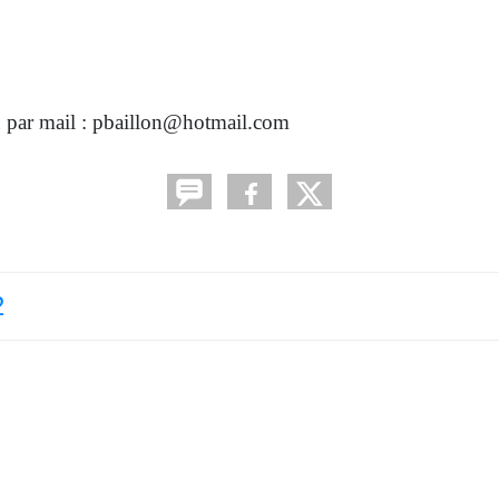
•
•
•
u par mail : pbaillon@hotmail.com
•
•
•
•
2
•
•