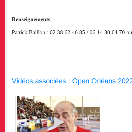
•
Renseignements
•
•
Patrick Baillon : 02 38 62 46 85 / 06 14 30 64 70 o
•
•
Vidéos associées : Open Orléans 202
•