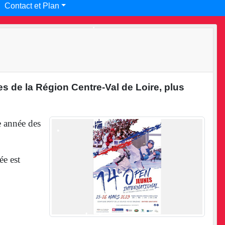
Contact et Plan
•
•
s de la Région Centre-Val de Loire, plus
e année des
ée est
•
•
•