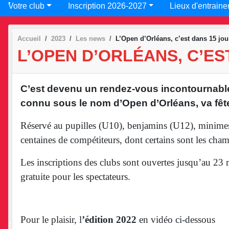
Votre club
Inscription 2026-2027
Lieux d'entraine
•
•
Accueil
2023
Les news
L’Open d’Orléans, c’est dans 15 jou
L’OPEN D’ORLÉANS, C’ES
•
•
C’est devenu un rendez-vous incontournable d
connu sous le nom d’Open d’Orléans, va fête
Réservé au pupilles (U10), benjamins (U12), minimes
centaines de compétiteurs, dont certains sont les cha
•
Les inscriptions des clubs sont ouvertes jusqu’au 23 mar
gratuite pour les spectateurs.
•
Pour le plaisir, l
’édition 2022
en vidéo ci-dessous