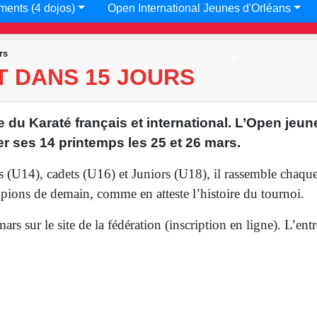
•
ments (4 dojos)
Open International Jeunes d'Orléans
rs
T DANS 15 JOURS
u Karaté français et international. L’Open jeune
•
r ses 14 printemps les 25 et 26 mars.
 (U14), cadets (U16) et Juniors (U18), il rassemble chaqu
mpions de demain, comme en atteste l’histoire du tournoi.
s sur le site de la fédération (inscription en ligne). L’entr
•
•