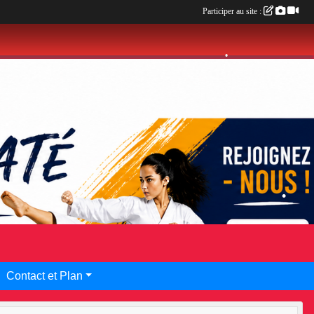
Participer au site :
•
•
•
•
•
Contact et Plan