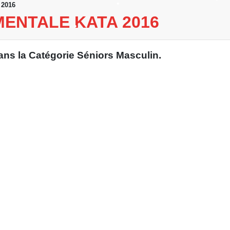
 2016
•
ENTALE KATA 2016
•
•
s la Catégorie Séniors Masculin.
•