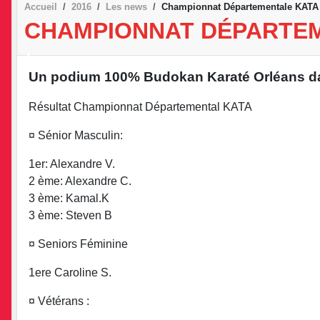
•
Accueil
2016
Les news
Championnat Départementale KATA
•
CHAMPIONNAT DÉPARTEM
Un podium 100% Budokan Karaté Orléans dan
•
Résultat Championnat Départemental KATA
¤ Sénior Masculin:
•
1er: Alexandre V.
2 ème: Alexandre C.
3 ème: Kamal.K
3 ème: Steven B
¤ Seniors Féminine
1ere Caroline S.
¤ Vétérans :