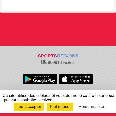
SPORTS
REGIONS
909918
visites
Charte cookies
Gestion des cookies
Ce site utilise des cookies et vous donne le contrôle sur ceux
Informations légales
Signaler un contenu inapproprié
que vous souhaitez activer
Tout accepter
Tout refuser
Personnaliser
Envie de participer ?
Connexion