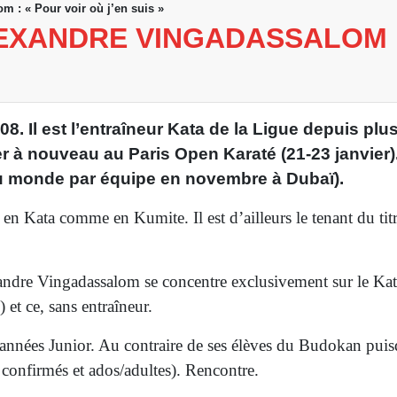
•
ments (4 dojos)
Open International Jeunes d'Orléans
m : « Pour voir où j’en suis »
EXANDRE VINGADASSALOM :
8. Il est l’entraîneur Kata de la Ligue depuis plu
r à nouveau au Paris Open Karaté (21-23 janvier). 
u monde par équipe en novembre à Dubaï).
en Kata comme en Kumite. Il est d’ailleurs le tenant du tit
andre Vingadassalom se concentre exclusivement sur le Kata
et ce, sans entraîneur.