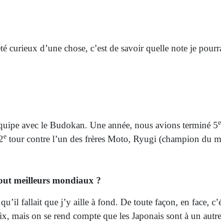
es années Junior. Au contraire de ses élèves du Budokan pui
 confirmés et ados/adultes). Rencontre.
 été curieux d’une chose, c’est de savoir quelle note je pour
e
en équipe avec le Budokan. Une année, nous avions terminé 5
e
2
tour contre l’un des frères Moto, Ryugi (champion du 
 tout meilleurs mondiaux ?