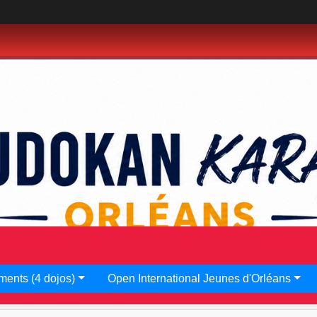
•
•
•
•
•
•