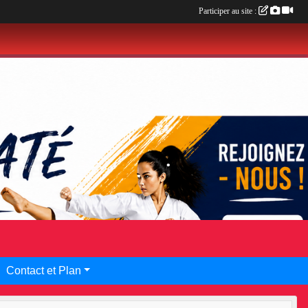
Participer au site :
•
•