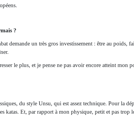
 qu’il fallait que j’y aille à fond. De toute façon, en face, 
ix, mais on se rend compte que les Japonais sont à un autre
ropéens.
rmais ?
combat demande un très gros investissement : être au poids, f
ner.
ogresser le plus, et je pense ne pas avoir encore atteint mon
 classiques, du style Unsu, qui est assez technique. Pour la 
 katas. Et, par rapport à mon physique, petit et pas trop l