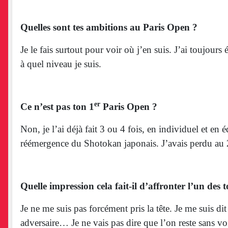
L’Orléanais s’entraîne en effet seul en kata depuis s
4 cours par semaine (baby, enfants débutants, enfants
Quelles sont tes ambitions au Paris Open ?
Je le fais surtout pour voir où j’en suis. J’ai toujours
à quel niveau je suis.
er
Ce n’est pas ton 1
Paris Open ?
Non, je l’ai déjà fait 3 ou 4 fois, en individuel et 
réémergence du Shotokan japonais. J’avais perdu au 
Quelle impression cela fait-il d’affronter l’un des