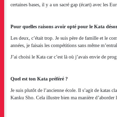
Je ne me suis pas forcément pris la tête. Je me suis dit
adversaire… Je ne vais pas dire que l’on reste sans vo
certaines bases, il y a un sacré gap (écart) avec les Eu
Pour quelles raisons avoir opté pour le Kata déso
Les deux, c’était trop. Je suis père de famille et le 
années, je faisais les compétitions sans même m’entraî
J’ai choisi le Kata car c’est là où j’avais envie de pr
Quel est ton Kata préféré ?
Je suis plutôt de l’ancienne école. Il s’agit de katas
Kanku Sho. Cela illustre bien ma manière d’aborder les