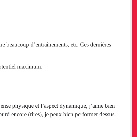
c’était un Japonais. Lorsque l’on voit passer son
 niveau. Ils sont dans le futur. Techniquement, sur
aire beaucoup d’entraînements, etc. Ces dernières
 potentiel maximum.
dépense physique et l’aspect dynamique, j’aime bien
ourd encore (rires), je peux bien performer dessus.